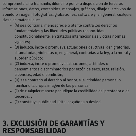
compromete a no transmitir, difundir o poner a disposición de terceros
informaciones, datos, contenidos, mensajes, gráficos, dibujos, archivos de
sonido o imagen, fotografías, grabaciones, software y, en general, cualquier
clase de material que:
(A) sea contraria, menosprecie o atente contra los derechos
fundamentales y las libertades públicas reconocidas
constitucionalmente, en tratados internacionales y otras normas
vigentes;
(B) induzca, incite o promueva actuaciones delictivas, denigratorias,
difamatorias, violentas o, en general, contrarias a la ley, a la moral y
el orden público;
(C) induzca, incite o promueva actuaciones, actitudes o
pensamientos discriminatorios por razón de sexo, raza, religión,
creencias, edad o condición;
(D) sea contrario al derecho al honor, a la intimidad personal o
familiar o la propia imagen de las personas;
(E) de cualquier manera perjudique la credibilidad del prestador o de
terceros; y
(F) constituya publicidad ilícita, engañosa o desleal.
3. EXCLUSIÓN DE GARANTÍAS Y
RESPONSABILIDAD