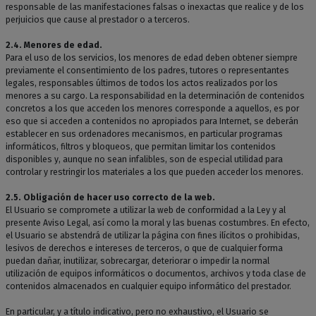
responsable de las manifestaciones falsas o inexactas que realice y de los
perjuicios que cause al prestador o a terceros.
2.4. Menores de edad.
Para el uso de los servicios, los menores de edad deben obtener siempre
previamente el consentimiento de los padres, tutores o representantes
legales, responsables últimos de todos los actos realizados por los
menores a su cargo. La responsabilidad en la determinación de contenidos
concretos a los que acceden los menores corresponde a aquellos, es por
eso que si acceden a contenidos no apropiados para Internet, se deberán
establecer en sus ordenadores mecanismos, en particular programas
informáticos, filtros y bloqueos, que permitan limitar los contenidos
disponibles y, aunque no sean infalibles, son de especial utilidad para
controlar y restringir los materiales a los que pueden acceder los menores.
2.5. Obligación de hacer uso correcto de la web.
El Usuario se compromete a utilizar la web de conformidad a la Ley y al
presente Aviso Legal, así como la moral y las buenas costumbres. En efecto,
el Usuario se abstendrá de utilizar la página con fines ilícitos o prohibidas,
lesivos de derechos e intereses de terceros, o que de cualquier forma
puedan dañar, inutilizar, sobrecargar, deteriorar o impedir la normal
utilización de equipos informáticos o documentos, archivos y toda clase de
contenidos almacenados en cualquier equipo informático del prestador.
En particular, y a título indicativo, pero no exhaustivo, el Usuario se